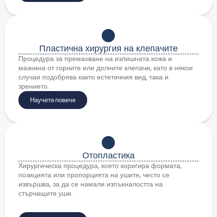
Пластична хирургия на клепачите
Процедура за премахване на излишната кожа и
мазнина от горните или долните клепачи, като в някои
случаи подобрява както естетичния вид, така и
зрението.
Научете повече
Отопластика
Хирургическа процедура, която коригира формата,
позицията или пропорцията на ушите, често се
извършва, за да се намали изпъкналостта на
стърчащите уши.