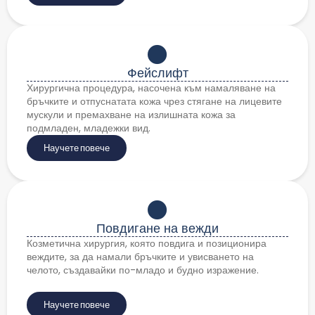
Фейслифт
Хирургична процедура, насочена към намаляване на
бръчките и отпуснатата кожа чрез стягане на лицевите
мускули и премахване на излишната кожа за
подмладен, младежки вид.
Научете повече
Повдигане на вежди
Козметична хирургия, която повдига и позиционира
веждите, за да намали бръчките и увисването на
челото, създавайки по-младо и будно изражение.
Научете повече