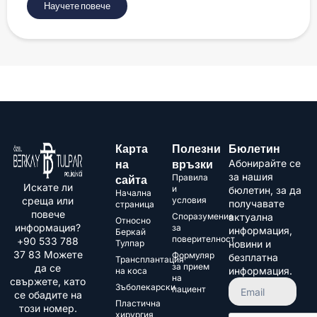
Научете повече
Карта
Полезни
Бюлетин
на
връзки
Абонирайте се
за нашия
Правила
сайта
Искате ли
и
бюлетин, за да
Начална
среща или
условия
получавате
страница
повече
Споразумение
актуална
Относно
информация?
за
информация,
Беркай
поверителност
+90 533 788
Тулпар
новини и
37 83​ Можете
Формуляр
безплатна
Трансплантация
за прием
да се
информация.
на коса
на
свържете, като
Зъболекарски
пациент
се обадите на
Пластична
този номер.
хирургия