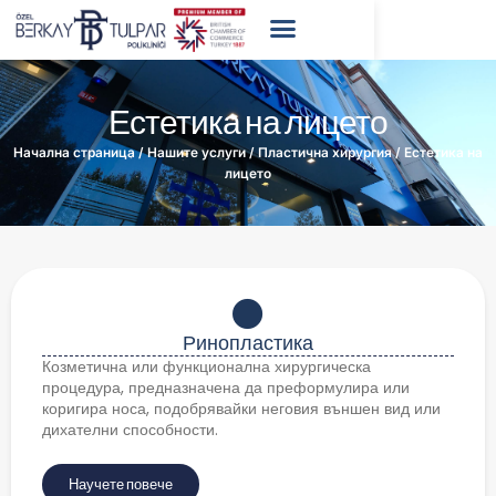
Естетика на лицето
Начална страница
/
Нашите услуги
/
Пластична хирургия
/
Естетика на
лицето
Ринопластика
Козметична или функционална хирургическа
процедура, предназначена да преформулира или
коригира носа, подобрявайки неговия външен вид или
дихателни способности.
Научете повече