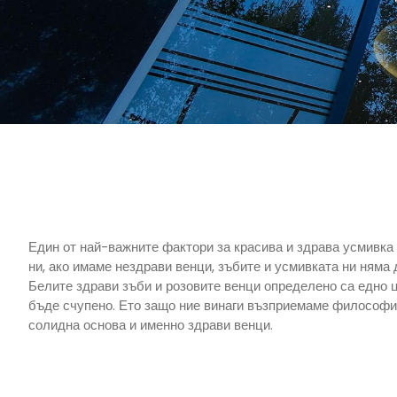
Един от най-важните фактори за красива и здрава усмивка 
ни, ако имаме нездрави венци, зъбите и усмивката ни няма
Белите здрави зъби и розовите венци определено са едно ця
бъде счупено. Ето защо ние винаги възприемаме философия
солидна основа и именно здрави венци.