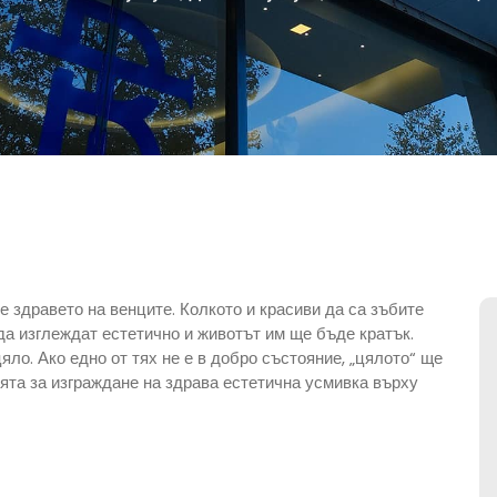
е здравето на венците. Колкото и красиви да са зъбите
 да изглеждат естетично и животът им ще бъде кратък.
ло. Ако едно от тях не е в добро състояние, „цялото“ ще
та за изграждане на здрава естетична усмивка върху