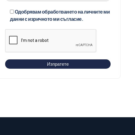
Одобрявам обработването на личните ми
данни с изричното ми съгласие.