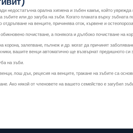
гивит)
ади недостатъчна орална хигиена и зъбен камък, който уврежда 
 зъбите или до загуба на зъби. Когато плаката върху зъбната по
 отдръпване на венците, причинява оток, кървене и остеопороза
обикновено почистване, а понякога и дълбоко почистване на ко
корона, залепване, пълнеж и др. могат да причинят заболяване 
хники, вашите венци автоматично ще възвърнат предишното си 
ба на зъби.
венци, лош дъх, рецесия на венците, тракане на зъбите са осно
не. Ако някой от членовете на вашето семейство е загубил зъб