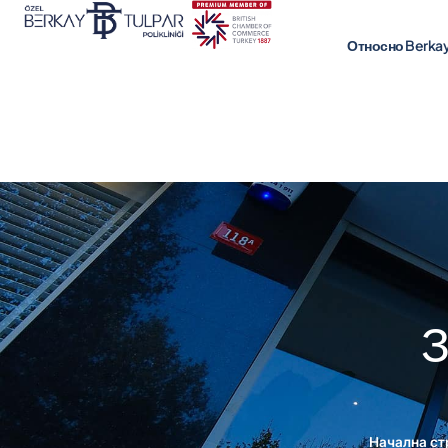
Относно Berkay 
З
Начална ст