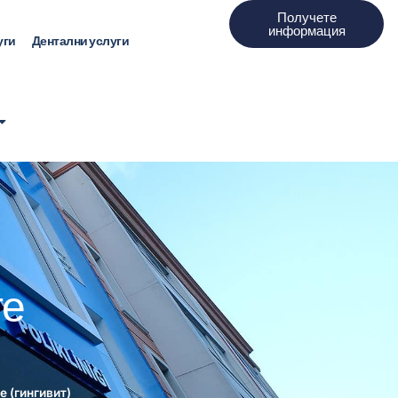
Получете
информация
уги
Дентални услуги
те
е (гингивит)