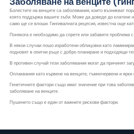
Заболяване на венците (гин
Болестите на венците са заболявания, които възникват пор
която поддържа вашите зъби. Може да доведе до клатене на
само ще се влоши. Гингивалната рецесия, известна още като
Понякога е необходимо да спрете или забавите проблема с 
В някои случаи лошо изработени облицовки като ламинирана 
подновят в опитни ръце с добро планиране и подходящи те
В противен случай тези заболявания могат да причинят загу
Оплаквания като кървене на венците, тъмночервени и ярки 
Генетичните фактори също имат значение при това заболява
заболяване на венците.
Пушенето също е един от важните рискови фактори.