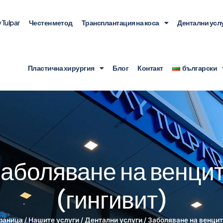
Tulpar
Честен метод
Трансплантация на коса
Дентални усл
Пластична хирургия
Блог
Контакт
български
аболяване на венци
(гингивит)
раница
/
Нашите услуги
/
Дентални услуги
/
Заболяване на венцит