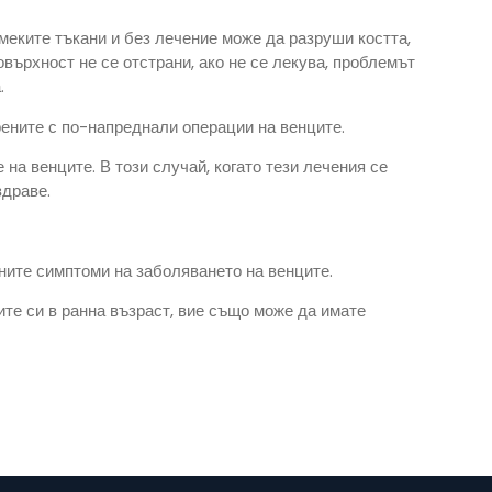
меките тъкани и без лечение може да разруши костта,
върхност не се отстрани, ако не се лекува, проблемът
.
рените с по-напреднали операции на венците.
на венците. В този случай, когато тези лечения се
здраве.
вните симптоми на заболяването на венците.
ите си в ранна възраст, вие също може да имате