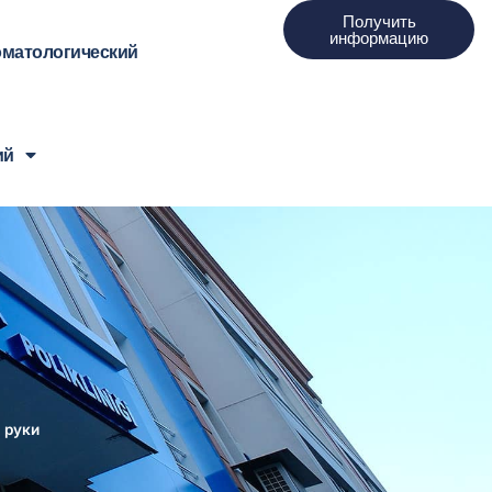
Получить
информацию
оматологический
ий
 руки