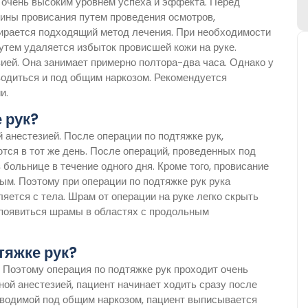
с очень высоким уровнем успеха и эффекта. Перед
ины провисания путем проведения осмотров,
ыбирается подходящий метод лечения. При необходимости
утем удаляется избыток провисшей кожи на руке.
ией. Она занимает примерно полтора-два часа. Однако у
водиться и под общим наркозом. Рекомендуется
и.
 рук?
 анестезией. После операции по подтяжке рук,
тся в тот же день. После операций, проведенных под
больнице в течение одного дня. Кроме того, провисание
ным. Поэтому при операции по подтяжке рук рука
яется с тела. Шрам от операции на руке легко скрыть
 появиться шрамы в областях с продольным
тяжке рук?
 Поэтому операция по подтяжке рук проходит очень
ной анестезией, пациент начинает ходить сразу после
роводимой под общим наркозом, пациент выписывается