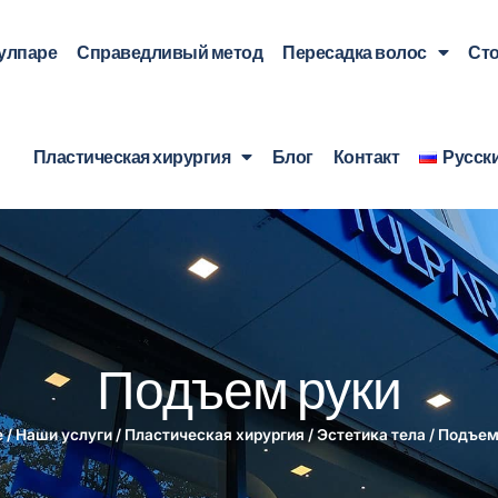
Тулпаре
Справедливый метод
Пересадка волос
Ст
Пластическая хирургия
Блог
Контакт
Русск
Подъем руки
e
/
Наши услуги
/
Пластическая хирургия
/
Эстетика тела
/
Подъем