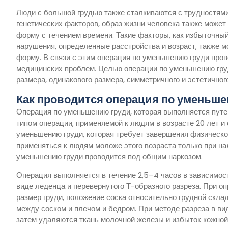
Люди с большой грудью также сталкиваются с трудностями
генетических факторов, образ жизни человека также может 
форму с течением времени. Такие факторы, как избыточный
нарушения, определенные расстройства и возраст, также мо
форму. В связи с этим операция по уменьшению груди пров
медицинских проблем. Целью операции по уменьшению гру
размера, одинакового размера, симметричного и эстетично
Как проводится операция по уменьше
Операция по уменьшению груди, которая выполняется путем
типом операции, применяемой к людям в возрасте 20 лет и 
уменьшению груди, которая требует завершения физическог
применяться к людям моложе этого возраста только при н
уменьшению груди проводится под общим наркозом.
Операция выполняется в течение 2,5–4 часов в зависимост
виде леденца и перевернутого Т-образного разреза. При о
размер груди, положение соска относительно грудной склад
между соском и плечом и бедром. При методе разреза в вид
затем удаляются ткань молочной железы и избыток кожной 