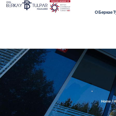
О Беркае 
Home
/
Н