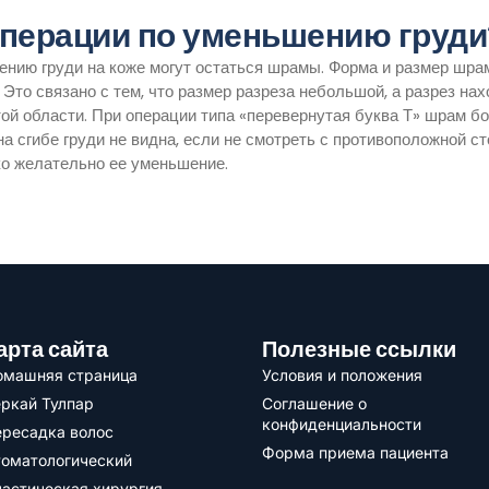
перации по уменьшению груди
ению груди на коже могут остаться шрамы. Форма и размер шрам
то связано с тем, что размер разреза небольшой, а разрез нах
этой области. При операции типа «перевернутая буква Т» шрам б
а сгибе груди не видна, если не смотреть с противоположной с
ько желательно ее уменьшение.
арта сайта
Полезные ссылки
омашняя страница
Условия и положения
ркай Тулпар
Соглашение о
конфиденциальности
ресадка волос
Форма приема пациента
томатологический
астическая хирургия