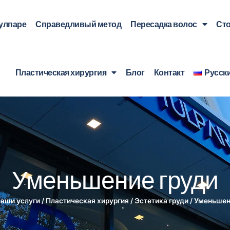
Тулпаре
Справедливый метод
Пересадка волос
Ст
Пластическая хирургия
Блог
Контакт
Русск
Уменьшение груди
аши услуги
/
Пластическая хирургия
/
Эстетика груди
/
Уменьшен