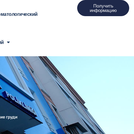
Получить
информацию
оматологический
ий
ие груди