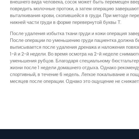
внешнего вида человека, сосок может быть перемещен ввер
повредить молочные протоки, а затем операцию завершают
выталкивания крови, скопившейся в груди. При методе пере
нижней части груди в форме перевернутой буквы Т.
После удаления избытка ткани груди и кожи операция завер
После операции по уменьшению груди пациентка должна бы
выписывается после удаления дренажа и наложения повязк
1-й и 2-й недели. Во время осмотра на 2-й неделе снима
уменьшения рубцов. Благодаря специальному бюстгальтеру
жизни после 1 недели домашнего отдыха. Однако рекоменд
спортивный, в течение 6 недель. Легкое покалывание и по
месяцев после операции. Однако это ощущение не снижает