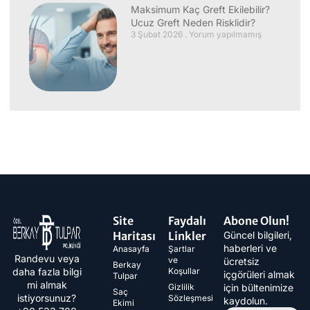
Maksimum Kaç Greft Ekilebilir?
Ucuz Greft Neden Risklidir?
3 Şubat 2026
Yorum yapılmamış
Site
Faydalı
Abone Olun!
Haritası
Linkler
Güncel bilgileri,
haberleri ve
Anasayfa
Şartlar
Randevu veya
ve
ücretsiz
Berkay
daha fazla bilgi
Koşullar
içgörüleri almak
Tulpar
mi almak
Gizlilik
için bültenimize
Saç
istiyorsunuz?
Sözleşmesi
kaydolun.
Ekimi