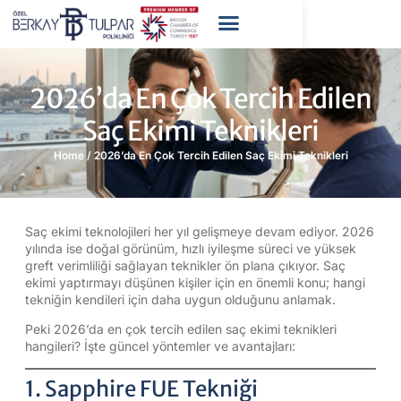
2026’da En Çok Tercih Edilen
Saç Ekimi Teknikleri
Home
/
2026’da En Çok Tercih Edilen Saç Ekimi Teknikleri
Saç ekimi teknolojileri her yıl gelişmeye devam ediyor. 2026
yılında ise doğal görünüm, hızlı iyileşme süreci ve yüksek
greft verimliliği sağlayan teknikler ön plana çıkıyor. Saç
ekimi yaptırmayı düşünen kişiler için en önemli konu; hangi
tekniğin kendileri için daha uygun olduğunu anlamak.
Peki 2026’da en çok tercih edilen saç ekimi teknikleri
hangileri? İşte güncel yöntemler ve avantajları:
1. Sapphire FUE Tekniği