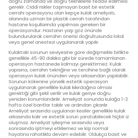
doğru zamanda ve doğru tekniklerle tedavi edilmesi
gerekir. Ciddi riskler taşımayan basit bir estetik
cerrahi operasyonu olan kepçe kulak ameliyatı,
alanında uzman bir plastik cerrah tarafından
hastane koşullarında yapılması gereken bir
operasyondur. Hastanın yaşı göz önünde
bulundurularak cerrahın önerisi doğrultusunda lokal
veya genel anestezi uygulanarak yapılır.
Kulaktaki sorunun seviyesine göre değişmekle birlikte
genellikle 45-90 dakika gibi bir sürede tamamlanan
operasyon hastanede kalmayı gerektirmez. Kulak
yapısına, cerrahın tekniğine ve tercihine bağlı olarak
operasyon kulak önünden veya arkasından yapılabilir.
Sorunun kökenine yönelik estetik operasyon
uygulanarak genellikle kulak kıkırdağına olması
gerektiği gibi şekil verilir ve kulak geriye doğru
yeniden konumlandırılır. Ameliyat sonunda kulağa 1-2
hafta özel bantlar takılır ve ardından çıkarılır.
Ameliyat sırasında uygulanan kesiler genellikle kulak
arkasında kalır ve estetik sorun yaratabilecek hiçbir iz
oluşmaz. Ameliyat iyileşme sırasında veya
sonrasında işitmeyi etkilemez ve kişi normal
hayatına rahatlıkla devam edebilir. Oldukça basit ve