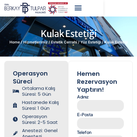
Kulak Estetiği
Home
/
Hizmetlerimiz
/
Estetik Cerrahi
/
Yüz Estetiği
/
Kulak Estetiği
Operasyon
Hemen
Süreci
Rezervasyon
Ortalama Kalış
Yaptırın!
Süresi: 5 Gün
Adınız
Hastanede Kalış
Süresi: 1 Gün
E-Posta
Operasyon
Süresi: 2-5 Saat
Anestezi: Genel
Telefon
Anestezi