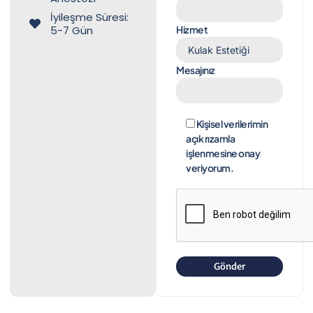
İyileşme Süresi:
5-7 Gün
Hizmet
Mesajınız
Kişisel verilerimin
açık rızamla
işlenmesine onay
veriyorum.