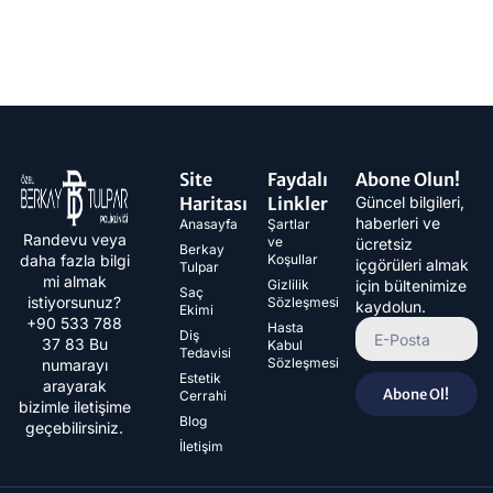
Site
Faydalı
Abone Olun!
Haritası
Linkler
Güncel bilgileri,
haberleri ve
Anasayfa
Şartlar
Randevu veya
ve
ücretsiz
Berkay
daha fazla bilgi
Koşullar
içgörüleri almak
Tulpar
mi almak
Gizlilik
için bültenimize
Saç
istiyorsunuz?
Sözleşmesi
kaydolun.
Ekimi
+90 533 788
Hasta
Diş
37 83​ Bu
Kabul
Tedavisi
Sözleşmesi
numarayı
Estetik
arayarak
Abone Ol!
Cerrahi
bizimle iletişime
Blog
geçebilirsiniz.
İletişim