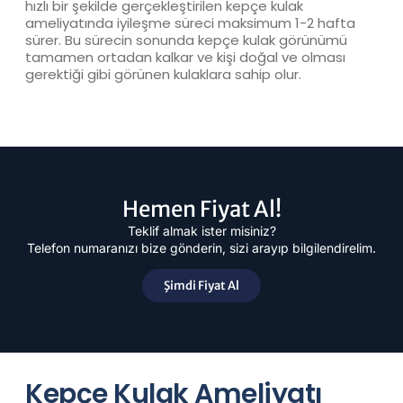
hızlı bir şekilde gerçekleştirilen kepçe kulak
ameliyatında iyileşme süreci maksimum 1-2 hafta
sürer. Bu sürecin sonunda kepçe kulak görünümü
tamamen ortadan kalkar ve kişi doğal ve olması
gerektiği gibi görünen kulaklara sahip olur.
Hemen Fiyat Al!
Teklif almak ister misiniz?
Telefon numaranızı bize gönderin, sizi arayıp bilgilendirelim.
Şimdi Fiyat Al
Kepçe Kulak Ameliyatı