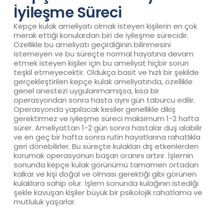
İyileşme Süreci
Kepçe kulak ameliyatı olmak isteyen kişilerin en çok
merak ettiği konulardan biri de iyileşme sürecidir.
Özellikle bu ameliyatı geçirdiğinin bilinmesini
istemeyen ve bu süreçte normal hayatına devam
etmek isteyen kişiler için bu ameliyat hiçbir sorun
teşkil etmeyecektir. Oldukça basit ve hızlı bir şekilde
gerçekleştirilen kepçe kulak ameliyatında, özellikle
genel anestezi uygulanmamışsa, kısa bir
operasyondan sonra hasta aynı gün taburcu edilir.
Operasyonda yapılacak kesiler genellikle dikiş
gerektirmez ve iyileşme süreci maksimum 1-2 hafta
sürer. Ameliyattan 1-2 gün sonra hastalar duş alabilir
ve en geç bir hafta sonra rutin hayatlarına rahatlıkla
geri dönebilirler. Bu süreçte kulakları dış etkenlerden
korumak operasyonun başarı oranını artırır. İşlemin
sonunda kepçe kulak görünümü tamamen ortadan
kalkar ve kişi doğal ve olması gerektiği gibi görünen
kulaklara sahip olur. İşlem sonunda kulağının istediği
şekle kavuşan kişiler büyük bir psikolojik rahatlama ve
mutluluk yaşarlar.