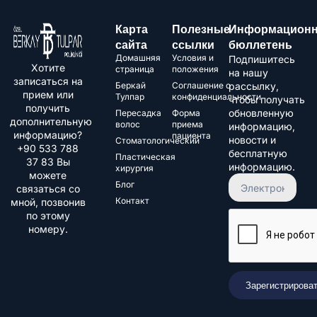
Карта
Полезные
Информацион
сайта
ссылки
бюллетень
Домашняя
Условия и
Подпишитесь
Хотите
страница
положения
на нашу
записаться на
Беркай
Соглашение о
рассылку,
прием или
Тулпар
конфиденциальности
чтобы получать
получить
обновленную
Пересадка
Форма
дополнительную
волос
приема
информацию,
информацию?
пациента
новости и
Стоматологический
+90 533 788
бесплатную
Пластическая
37 83 Вы
информацию.
хирургия
можете
Блог
связаться со
Контакт
мной, позвонив
по этому
номеру.
Зарегистрирова