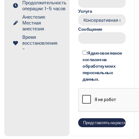
Продолжительность
операции: 1-5 часов
Услуга
Анестезия:
Местная
анестезия
Сообщение
Время
восстановления:
-
Я даю свое явное
согласие на
обработку моих
персональных
данных.