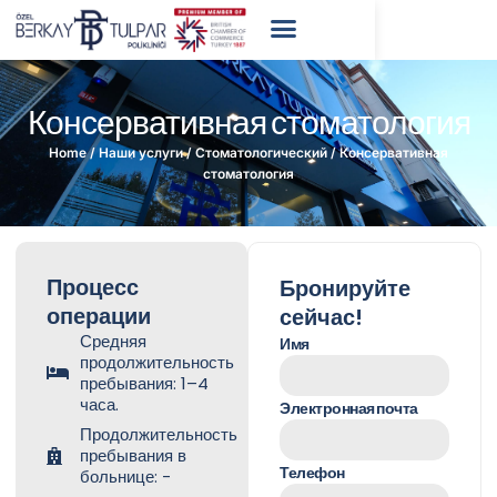
Консервативная стоматология
Home
/
Наши услуги
/
Стоматологический
/
Консервативная
стоматология
Процесс
Бронируйте
операции
сейчас!
Средняя
Имя
продолжительность
пребывания: 1–4
часа.
Электронная почта
Продолжительность
пребывания в
Телефон
больнице: -