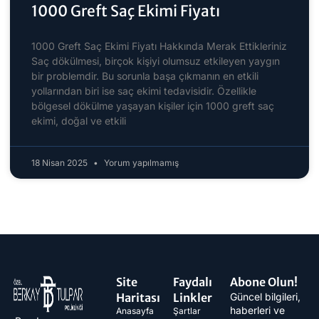
1000 Greft Saç Ekimi Fiyatı
1000 Greft Saç Ekimi Fiyatı Hakkında Merak Ettikleriniz
Saç dökülmesi, birçok kişiyi olumsuz etkileyen yaygın
bir problemdir. Bu sorunla başa çıkmanın en etkili
yollarından biri ise saç ekimi tedavisidir. Özellikle
bölgesel dökülme yaşayan kişiler için 1000 greft saç
ekimi, doğal ve etkili
18 Nisan 2025
Yorum yapılmamış
Site
Faydalı
Abone Olun!
Haritası
Linkler
Güncel bilgileri,
haberleri ve
Anasayfa
Şartlar